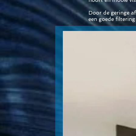
hoort en mooie viss
Door de geringe afm
een goede filterin