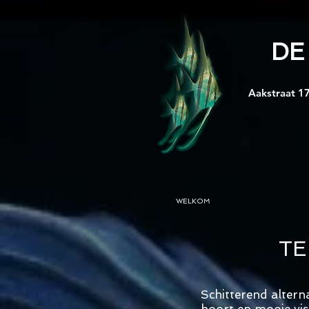
DE
Aakstraat 17
WELKOM
TE
Schitterend alterna