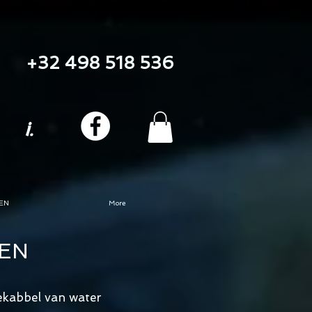
+32 498 518 536
i.
EN
More
EN
gekabbel van water