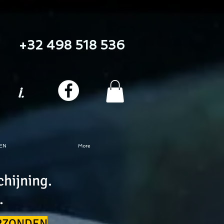
+32 498 518 536
i.
EN
More
hijning.
.
ERZONDEN