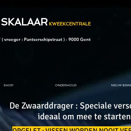
 SKALAAR
KWEEKCENTRALE
 ( vroeger : Pantserschipstraat ) - 9000 Gent
SHOP
ONDERHOUD
NIEUW BINN
De Zwaarddrager : Speciale versc
ideaal om mee te starten
OPGELET : VISSEN WORDEN NOOIT V