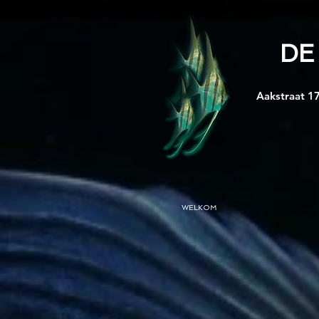
DE
Aakstraat 17
WELKOM