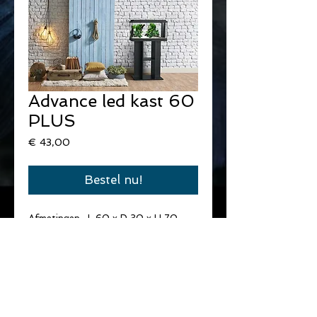
Advance led kast 60
PLUS
Prijs
€ 43,00
Bestel nu!
Afmetingen : L 60 x D 30 x H 70
witte of zwarte afwerking