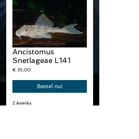
Ancistomus
Snetlageae L141
Prijs
€ 35,00
Bestel nu!
Z.Amerika 
omnivoor
groep of solitair