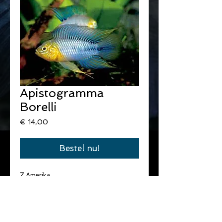
Apistogramma
Borelli
Prijs
€ 14,00
Bestel nu!
Z.Amerika
omnivoor
koppel of trio