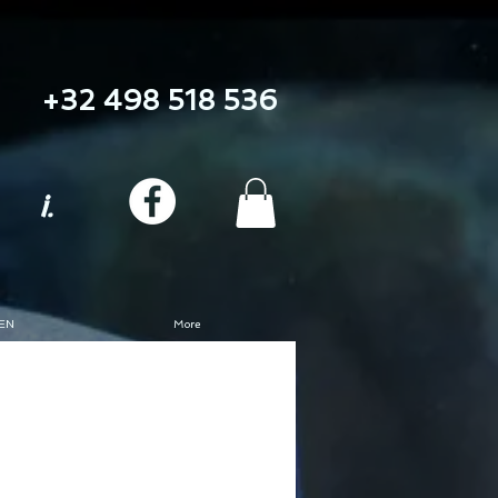
+32 498 518 536
i.
EN
More