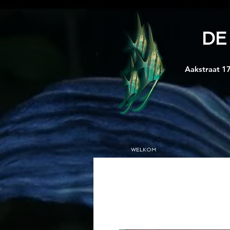
DE
Aakstraat 17
WELKOM