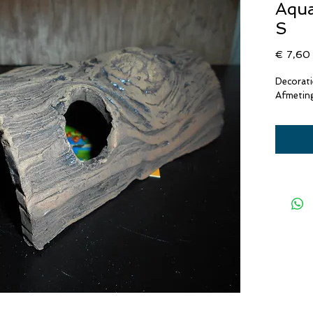
Aqua
S
€ 7,60
Decorati
Afmeting