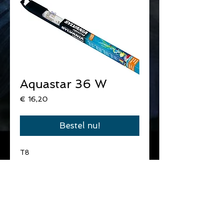
Aquastar 36 W
Prijs
€ 16,20
Bestel nu!
T8
36W
120 cm lengte.