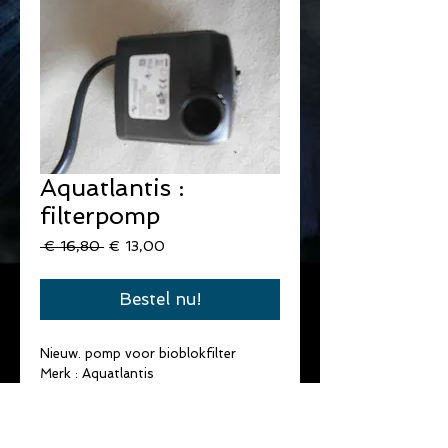
Aquatlantis :
filterpomp
Normale
Verkoopprijs
 € 16,80 
€ 13,00
prijs
Bestel nu!
Nieuw. pomp voor bioblokfilter
Merk : Aquatlantis
Type : Easy flux
Kracht : 600 L/h
1 jaar garantie.