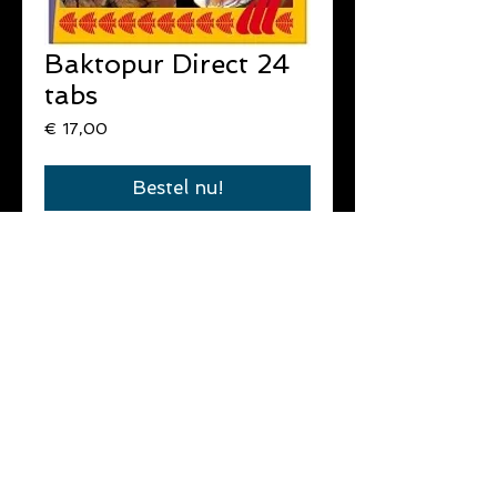
Baktopur Direct 24
tabs
Prijs
€ 17,00
Bestel nu!
Snelwerkende behandeling tegen 
bacteriële infecties.
Werkt sneller dan de gewone 
Baktopur.
Werkt ook bij vissen die in verder 
gevorderd stadium van ziekte zijn.
24 tabletten voor 1200 L.