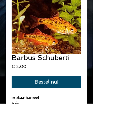
Barbus Schuberti
Prijs
€ 2,00
Bestel nu!
brokaatbarbeel
Azie
omnivoor
scholenvis