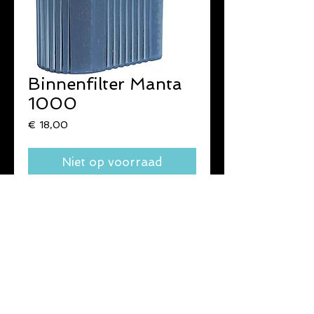
Binnenfilter Manta
1000
Prijs
€ 18,00
Niet op voorraad
Krachtige binnenfilter.
Merk : Manta
Type : 1000
voor aquaria van 100 tot 300 L.
water.
Met mousse / carbon cartdridge.
Nieuw : verpakking beschadigd.
Nieuwprijs € 28,10