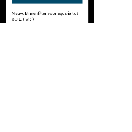
Nieuw. Binnenfilter voor aquaria tot 
80 L. ( wit )
Merk : Aquatlantis
Type : Mini biobox 2
Thermostatische verwarmer : 50 W
Pomp : 200 L/h
Met 4 soorten filtermateriaal.
1 jaar garantie.
©
2014 - 2022
by
vdd-consultancy
& De Skalaar
Privacy verklaring
Gebruiksvoorwaarden
Disclaimer