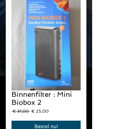
Binnenfilter : Mini
Biobox 2
Normale
Verkoopprijs
 € 31,00 
€ 25,00
prijs
Bestel nu!