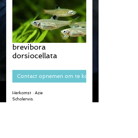
brevibora
dorsiocellata
Contact opnemen om te kopen
Herkomst : Azie
Scholenvis.
Max. lengte : 3cm.
Zeer gemakkelijk.