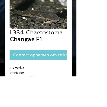
L334 Chaetostoma
Changae F1
Contact opnemen om te kopen
Z.Amerika
omnivoor
Max. lengte : 7-8 cm.
T° : 22-27°