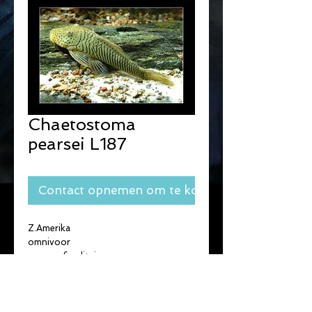
Chaetostoma
pearsei L187
Contact opnemen om te kopen
Z.Amerika
omnivoor
groep of solitair
Max. lengte : 10-15cm.
T° : 20-24°