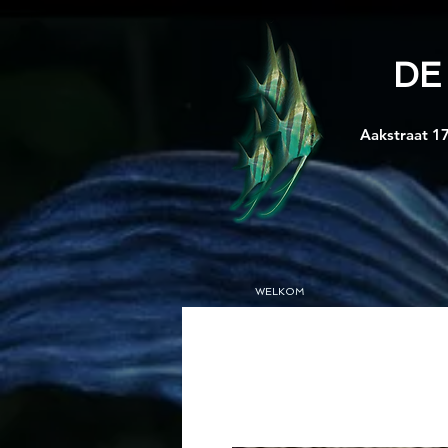
DE
Aakstraat 17
WELKOM