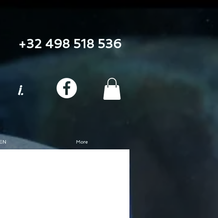
+32 498 518 536
i.
EN
More