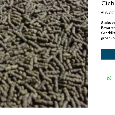
Cich
€ 6,00
Sticks v
Bevatten
Geschikt
groenvo