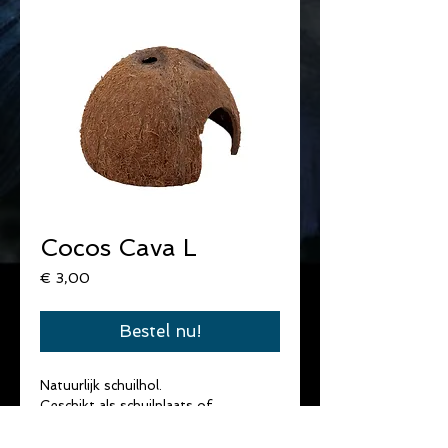
Cocos Cava L
Prijs
€ 3,00
Bestel nu!
Natuurlijk schuilhol.
Geschikt als schuilplaats of 
kweekplaats voor L-nummers / 
dwergcichliden & andere 