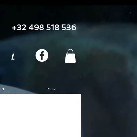
+32 498 518 536
i.
EN
More