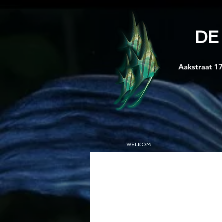
DE
Aakstraat 17
WELKOM