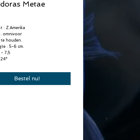
doras Metae
Prijs
 : Z.Amerika
 : omnivoor
 te houden.
gte : 5-6 cm.
 - 7,5
 24°
Bestel nu!