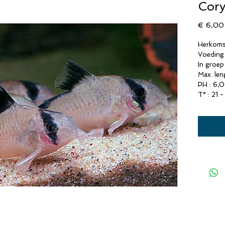
Cory
€ 6,00
Herkomst
Voeding
In groep
Max. len
PH : 6,0
T° : 21 -