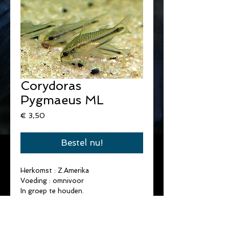
Corydoras
Pygmaeus ML
Prijs
€ 3,50
Bestel nu!
Herkomst : Z.Amerika
Voeding : omnivoor
In groep te houden.
Max. lengte : 3,0 cm.
PH : 6,4 - 7,4
T° : 22 - 26°