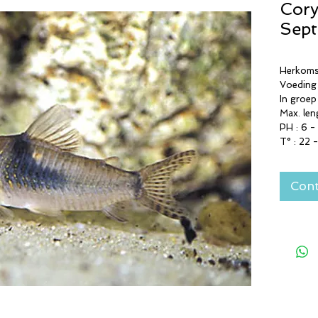
Cory
Sept
Herkomst
Voeding
In groep
Max. len
PH : 6 -
T° : 22 
Cont