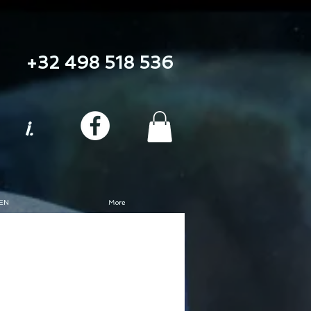
+32 498 518 536
i.
EN
More