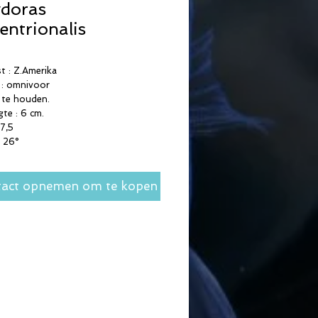
doras
entrionalis
 : Z.Amerika
 : omnivoor
 te houden.
gte : 6 cm.
 7,5
- 26°
act opnemen om te kopen