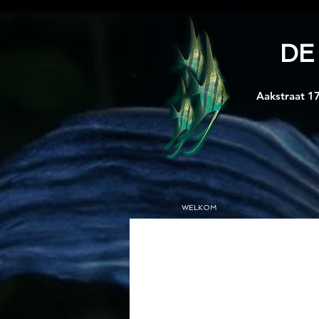
DE
Aakstraat 17
WELKOM