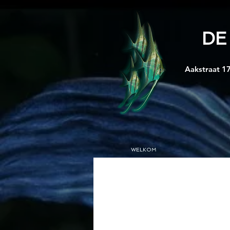
DE
Aakstraat 17
WELKOM