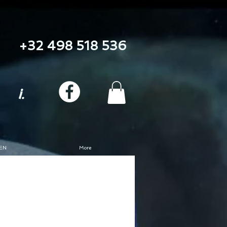
+32 498 518 536
i.
EN
More