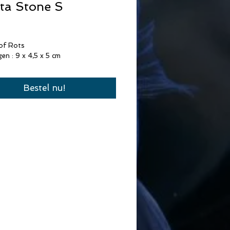
ta Stone S
Prijs
of Rots
en : 9 x 4,5 x 5 cm
Bestel nu!