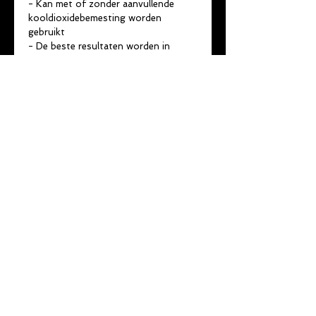
- Kan met of zonder aanvullende 
kooldioxidebemesting worden 
gebruikt
- De beste resultaten worden in 
combinatie met een complete 
bemesting bereikt.
- Biologisch ongevaarlijk voor alle 
aquariumbewoners (vissen, garnalen, 
kreeften, slakken enz.) bij een 
vakkundige dosering en gebruik
©
2014 - 2022
by
vdd-consultancy
& De Skalaar
Privacy verklaring
Gebruiksvoorwaarden
Disclaimer