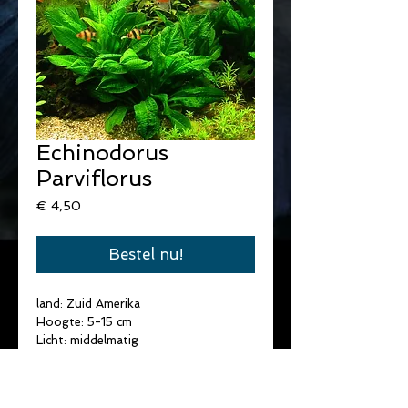
Echinodorus
Parviflorus
Prijs
€ 4,50
Bestel nu!
land: Zuid Amerika
Hoogte: 5-15 cm
Licht: middelmatig
Temperatuur: 20-28°C
Water hardheid: Medium
pH: 6,5-8,00