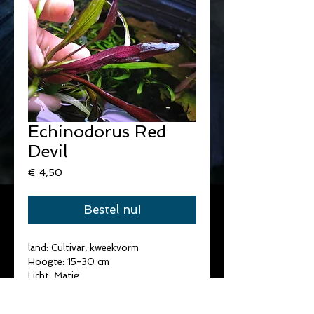
Echinodorus Red
Devil
Prijs
€ 4,50
Bestel nu!
land: Cultivar, kweekvorm
Hoogte: 15-30 cm
Licht: Matig
Temperatuur: 22-28°C
Water hardheid: Zacht/Medium