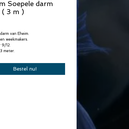
m Soepele darm
 ( 3 m )
Prijs
darm van Eheim.
een weekmakers.
 9/12.
 3 meter.
Bestel nu!