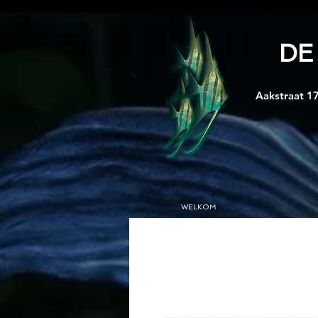
DE
Aakstraat 17
WELKOM