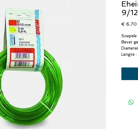
Ehei
9/12
€ 6,70
Soepele 
Bevat g
Diameter
Lengte :