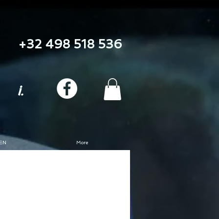
+32 498 518 536
i.
EN
More