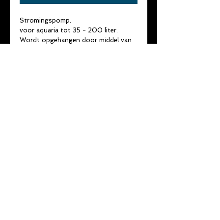
Stromingspomp.
voor aquaria tot 35 - 200 liter.
Wordt opgehangen door middel van
een magneet.
· pompcapaciteit 3500 ltr/u.
· stroomverbruik 2,5 watt.
. Magneet voor glasdikte 3 tot 8 mm.
· afmeting 110 x 47 x 55 mm.
Zowel voor zoet als zeewater.
©
2014 - 2022
by
vdd-consultancy
& De Skalaar
Privacy verklaring
Gebruiksvoorwaarden
Disclaimer