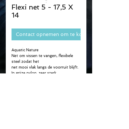
Flexi net 5 - 17,5 X
14
Contact opnemen om te kopen
Aquatic Nature
Net om vissen te vangen, flexibele 
steel zodat het
net mooi vlak langs de voorruit blijft.
In grijze nylon, zeer sterk.
©
2014 - 2022
by
vdd-consultancy
& De Skalaar
Privacy verklaring
Gebruiksvoorwaarden
Disclaimer