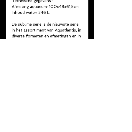
Technische gegevens :
Afmeting aquarium: 100x49x61,5cm
Inhoud water: 246 L.
De sublime serie is de nieuwste serie
in het assortiment van Aquatlantis, in
diverse formaten en afmetingen en in
zes aanlokkelijke kleuren.Het aquarium
is uitgerus met EasyLED2 verlichting,
optioneel is hiervoor een controller
beschikbaar.Alle modellen worden met
cleansysPRO buitenfilters en
verwarming geleverd.
Beschikbare kleuren : Zwarte
hoogglans, witte hoogglans, Beton,
Whitwash, antraciet grijs mat &
donker bruin.
U kan ook een reliëf achterwand door
ons laten inbouwen.
Optie : Kast
©
2014 - 2022
by
vdd-consultancy
& De Skalaar