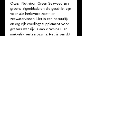
Ocean Nutrition Green Seaweed zijn
groene algenbladeren die geschikt zijn
voor alle herbivore zoet- en
zeewatervissen. Het is een natuurlijk
en erg rijk voedingssupplement voor
grazers wat rijk is aan vitamine C en
makkelijk verteerbaar is. Het is verrijkt
met knoflookextract voor het
verbeteren van het immuunsysteem.
Het is ideaal aanvullend voer voor alle
herbivore vissen maar moet wel altijd
naast andere soorten voer gebruikt
worden.
Groene algenbladeren.
©
2014 - 2022
by
vdd-consultancy
& De Skalaar