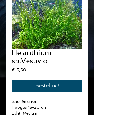
Helanthium
sp.Vesuvio
Prijs
€ 5,50
Bestel nu!
land: Amerika.
Hoogte: 15-20 cm
Licht: Medium
Temperatuur: 10-30°C
Water hardheid: Zacht/Medium
pH: 6-7,5