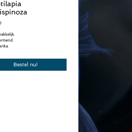
tilapia
ispinoza
Prijs
0
akkelijk.
ormend.
rika.
Bestel nu!