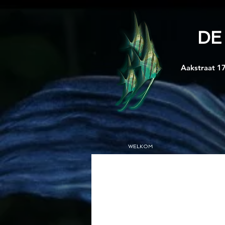
DE
Aakstraat 17
WELKOM