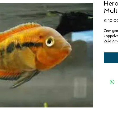
Hero
Mult
€ 10,0
Zeer gem
koppelv
Zuid Ame