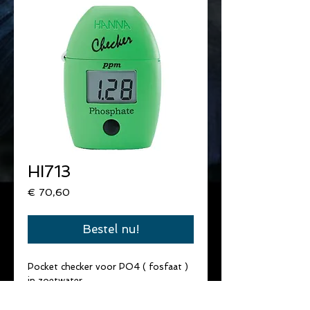
HI713
Prijs
€ 70,60
Bestel nu!
Pocket checker voor PO4 ( fosfaat ) 
in zoetwater.
Economische , snelle & precieze 
meting.