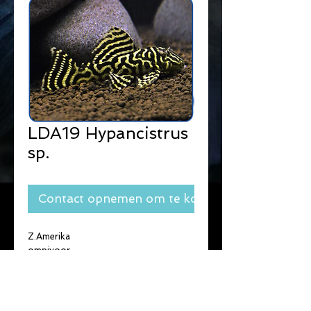
LDA19 Hypancistrus
sp.
Contact opnemen om te kopen
Z.Amerika
omnivoor
groep of solitair ( 1 man )
Max.lengte : 8 cm.