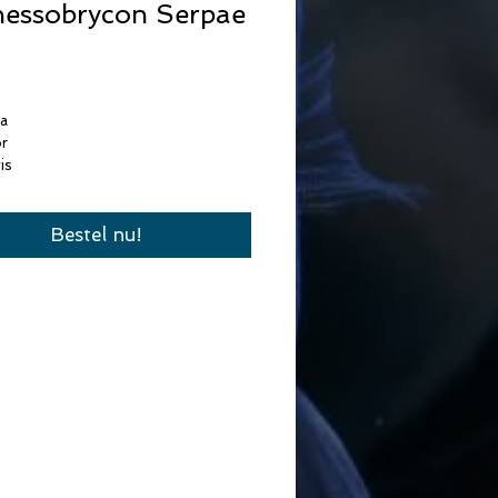
essobrycon Serpae
Prijs
ka
r
is
Bestel nu!