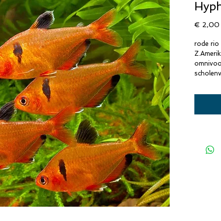
Hyph
€ 2,00
rode rio
Z.Ameri
omnivoo
scholenv