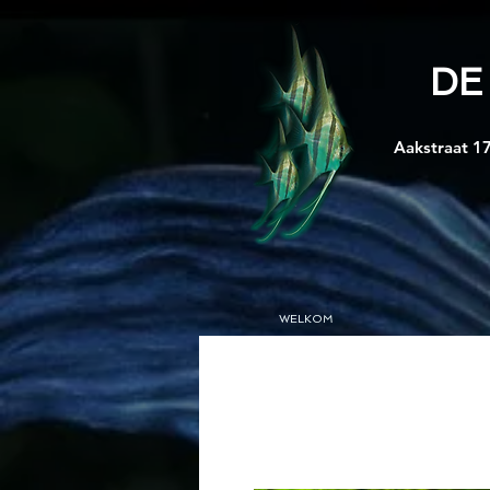
DE
Aakstraat 17
WELKOM