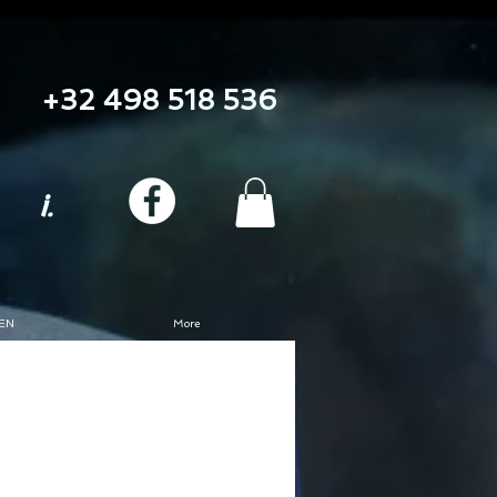
+32 498 518 536
i.
EN
More