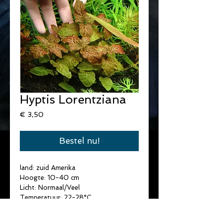
Hyptis Lorentziana
Prijs
€ 3,50
Bestel nu!
land: zuid Amerika
Hoogte: 10-40 cm
Licht: Normaal/Veel
Temperatuur: 22-28°C
Water hardheid: Zacht/Medium
pH: 5,5-7,5