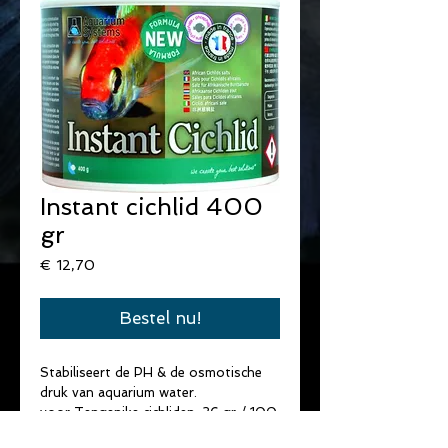
Instant cichlid 400
gr
Prijs
€ 12,70
Bestel nu!
Stabiliseert de PH & de osmotische 
druk van aquarium water.
voor Tanganika cichliden :36 gr / 100 
L