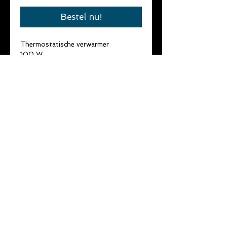
Bestel nu!
Thermostatische verwarmer
100 W
Geschikt voor aquaria van 100 tot 
150 L
Lengte : 31,9 cm.
Mag volledig ondergedompeld 
worden.
Kan geijkt worden.
©
2014 - 2022
by
vdd-consultancy
& De Skalaar
Privacy verklaring
Gebruiksvoorwaarden
Disclaimer