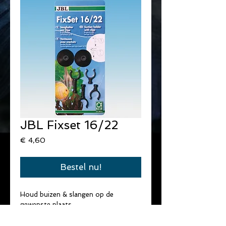
JBL Fixset 16/22
Prijs
€ 4,60
Bestel nu!
Houd buizen & slangen op de 
gewenste plaats.
Set bestaat uit 2 zuignappen,2 
afstandshouders kort en 2 