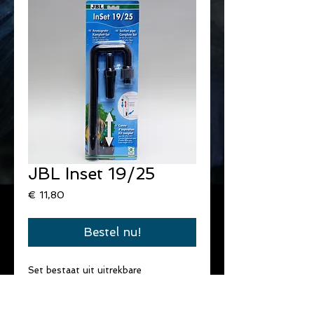
JBL Inset 19/25
Prijs
€ 11,80
Bestel nu!
Set bestaat uit uitrekbare 
aanvoerbuis met bocht en 
slangschroef.
Voor darm 19/25.