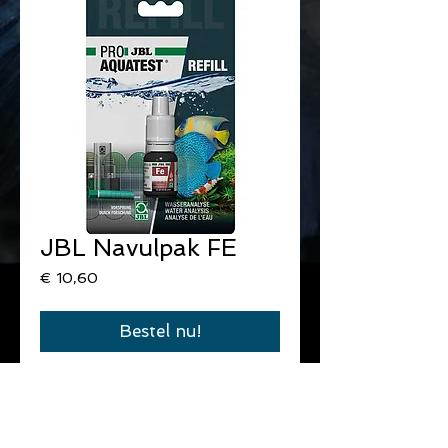
JBL Navulpak FE
Prijs
€ 10,60
Bestel nu!
Navulling voor de ijzertest ( FE ) van 
JBL.