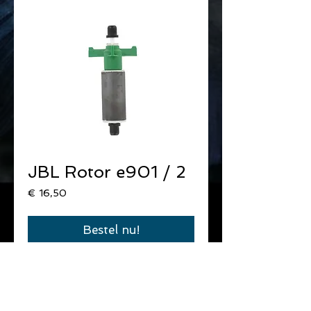
JBL Rotor e901 / 2
Prijs
€ 16,50
Bestel nu!
Vervang rotor met as & rubberlagers.