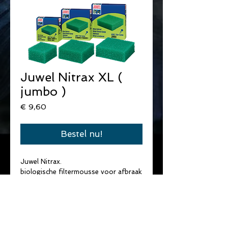
Juwel Nitrax XL (
jumbo )
Prijs
€ 9,60
Bestel nu!
Juwel Nitrax.
biologische filtermousse voor afbraak 
van nitraat in het aquarium.
Vermindert de alggroei.