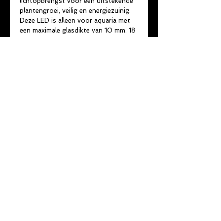
lichtopbrengst voor een uitstekende
plantengroei, veilig en energiezuinig.
Deze LED is alleen voor aquaria met
een maximale glasdikte van 10 mm. 18
High-Power LED's, geschikt voor
tropische en koudwateraquaria.
Waterdicht en eenvoudig te
installeren. Scharnierbare
lichtarmatuur voor eenvoudig
onderhoud. Garantie: 2 jaar.
©
2014 - 2022
by
vdd-consultancy
& De Skalaar
Privacy verklaring
Gebruiksvoorwaarden
Disclaimer