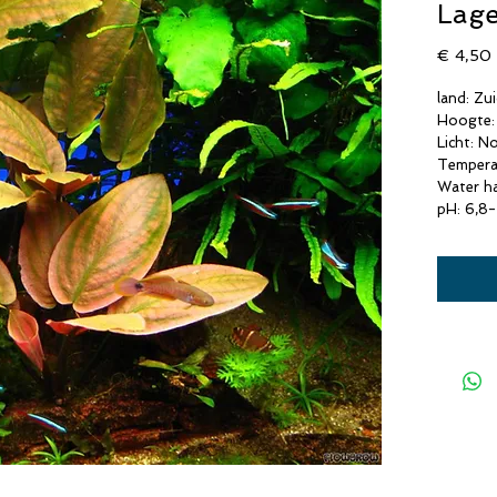
Lage
P
€ 4,50
land: Zu
Hoogte:
Licht: N
Tempera
Water h
pH: 6,8-