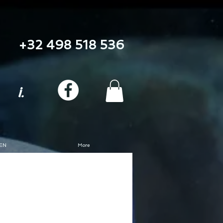
+32 498 518 536
i.
EN
More