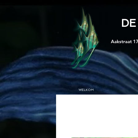
DE
Aakstraat 17
WELKOM