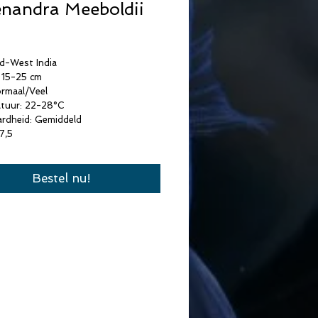
nandra Meeboldii
rijs
id-West India
 15-25 cm
ormaal/Veel
tuur: 22-28°C
ardheid: Gemiddeld
7,5
Bestel nu!