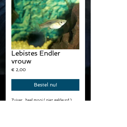
Lebistes Endler
vrouw
Prijs
€ 2,00
Bestel nu!
Zuiver , heel mooi.( niet gekleurd ).
wildvorm van de kleine Guppy.
Meerdere vrouwen per man.