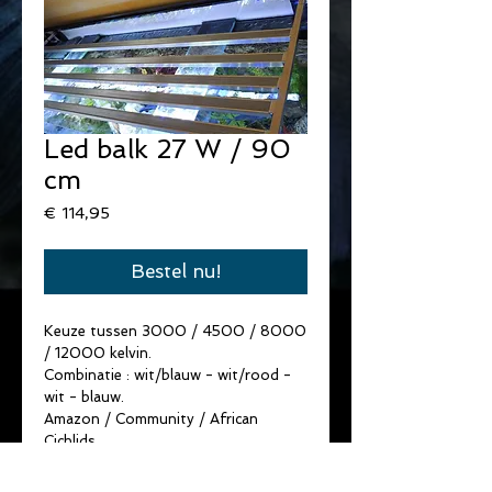
Led balk 27 W / 90
cm
Prijs
€ 114,95
Bestel nu!
Keuze tussen 3000 / 4500 / 8000 
/ 12000 kelvin.
Combinatie : wit/blauw - wit/rood - 
wit - blauw.
Amazon / Community / African 
Cichlids.
Geef ons door welk type aquarium u 
heeft en wij adviseren wat de beste 