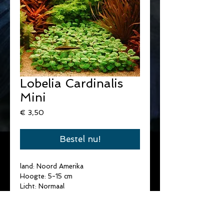
Lobelia Cardinalis
Mini
Prijs
€ 3,50
Bestel nu!
land: Noord Amerika
Hoogte: 5-15 cm
Licht: Normaal
Temperatuur: 22-26°C
Water hardheid: Zacht/Medium
pH: 6,5-7,5