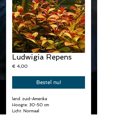
Ludwigia Repens
Prijs
€ 4,00
Bestel nu!
land: zuid-Amerika
Hoogte: 30-50 cm
Licht: Normaal
Temperatuur: 20-29°C
Water hardheid: Zacht/Medium
pH: 6-8