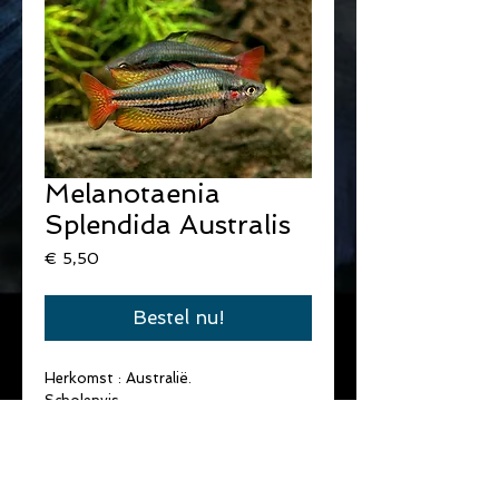
Melanotaenia
Splendida Australis
Prijs
€ 5,50
Bestel nu!
Herkomst : Australië.
Scholenvis
Max. lengte 8 tot 10 cm.
Omnivoor.