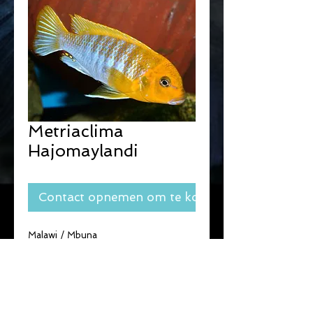
Metriaclima
Hajomaylandi
Contact opnemen om te kopen
Malawi / Mbuna
omnivoor
Koppel of trio